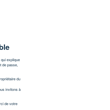
ble
qui explique
ot de passe,
opriétaire du
ous invitons à
ci de votre