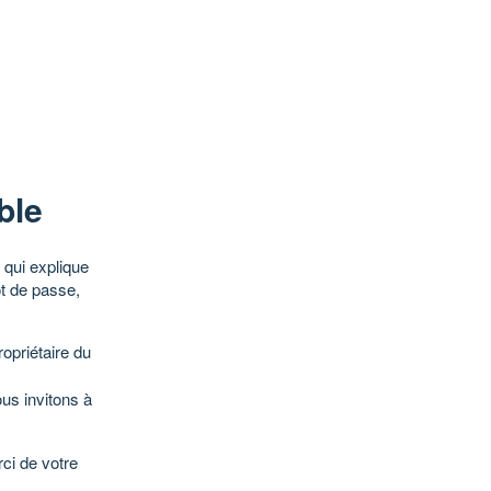
ble
qui explique
ot de passe,
opriétaire du
ous invitons à
ci de votre