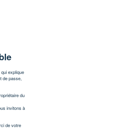
ble
qui explique
ot de passe,
opriétaire du
ous invitons à
ci de votre