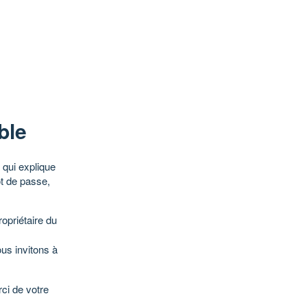
ble
qui explique
ot de passe,
opriétaire du
ous invitons à
ci de votre