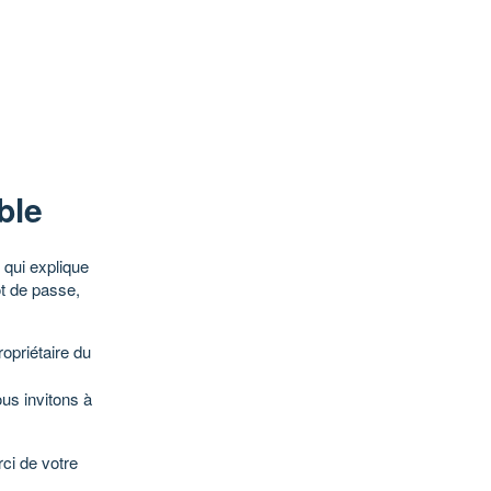
ble
qui explique
ot de passe,
opriétaire du
ous invitons à
ci de votre