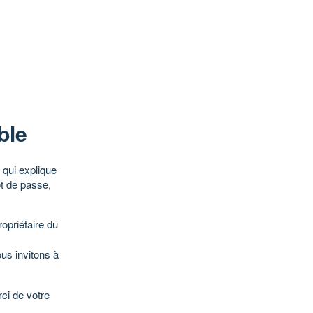
ble
qui explique
ot de passe,
opriétaire du
ous invitons à
ci de votre