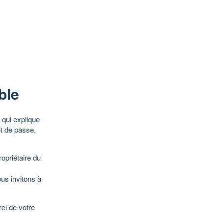
ble
qui explique
ot de passe,
opriétaire du
ous invitons à
ci de votre