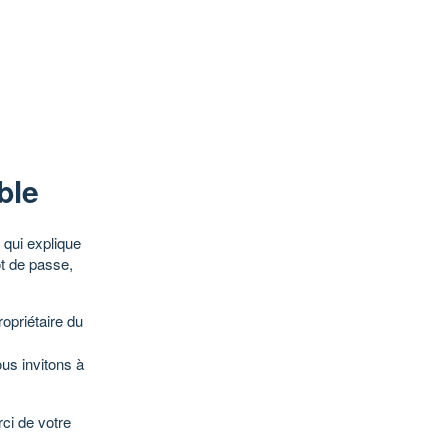
ble
qui explique
ot de passe,
opriétaire du
ous invitons à
ci de votre