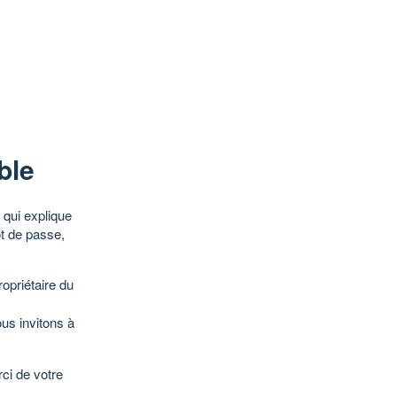
ble
qui explique
ot de passe,
opriétaire du
ous invitons à
ci de votre