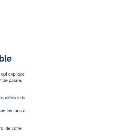
ble
qui explique
ot de passe,
opriétaire du
ous invitons à
ci de votre