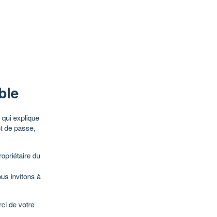
ble
qui explique
ot de passe,
opriétaire du
ous invitons à
ci de votre