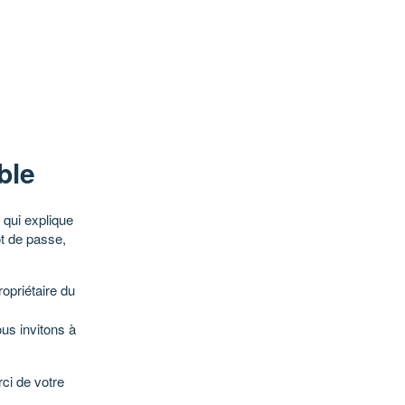
ble
qui explique
ot de passe,
opriétaire du
ous invitons à
ci de votre