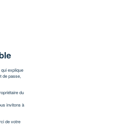
ble
qui explique
ot de passe,
opriétaire du
ous invitons à
ci de votre