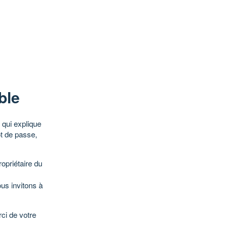
ble
qui explique
ot de passe,
opriétaire du
ous invitons à
ci de votre