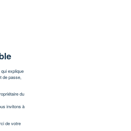
ble
qui explique
ot de passe,
opriétaire du
ous invitons à
ci de votre