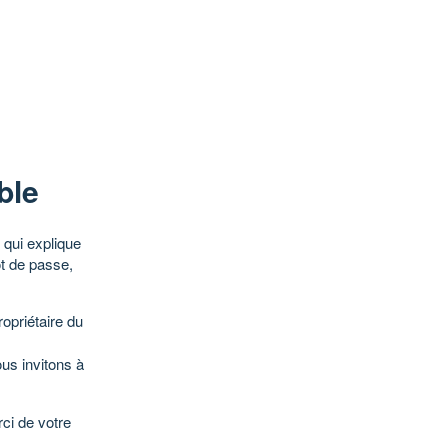
ble
qui explique
ot de passe,
opriétaire du
ous invitons à
ci de votre