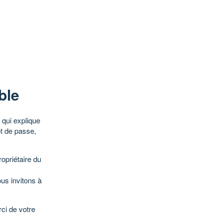
ble
qui explique
ot de passe,
opriétaire du
ous invitons à
ci de votre