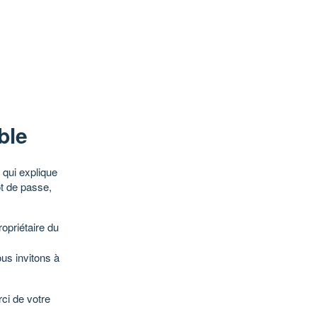
ble
qui explique
ot de passe,
opriétaire du
ous invitons à
ci de votre