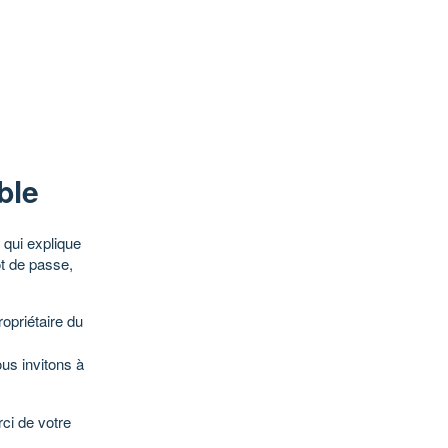
ble
qui explique
ot de passe,
opriétaire du
ous invitons à
ci de votre