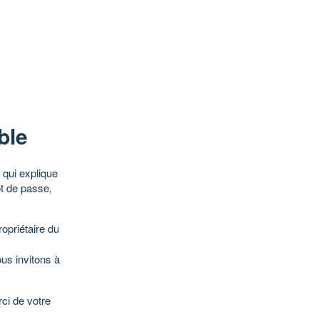
ble
qui explique
ot de passe,
opriétaire du
ous invitons à
ci de votre