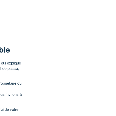
ble
qui explique
ot de passe,
opriétaire du
ous invitons à
ci de votre