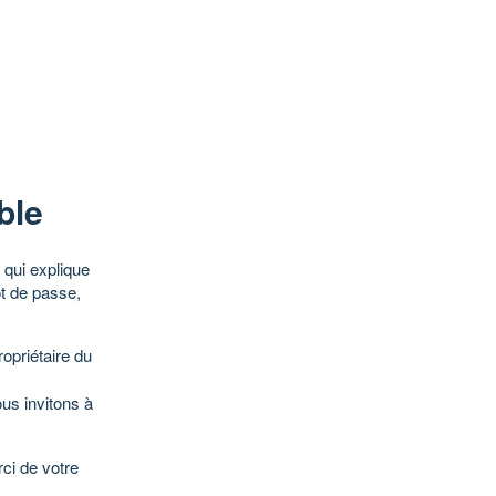
ble
qui explique
ot de passe,
opriétaire du
ous invitons à
ci de votre