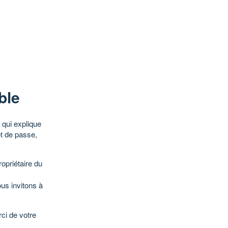
ble
qui explique
ot de passe,
opriétaire du
ous invitons à
ci de votre