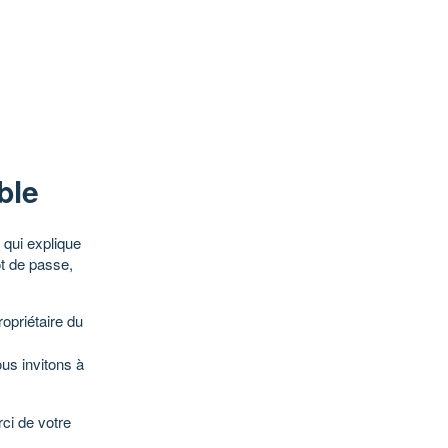
ble
qui explique
ot de passe,
opriétaire du
ous invitons à
ci de votre