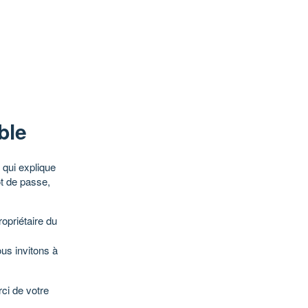
ble
qui explique
ot de passe,
opriétaire du
ous invitons à
ci de votre