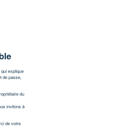
ble
qui explique
ot de passe,
opriétaire du
ous invitons à
ci de votre