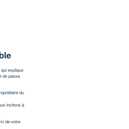
ble
qui explique
ot de passe,
opriétaire du
ous invitons à
ci de votre